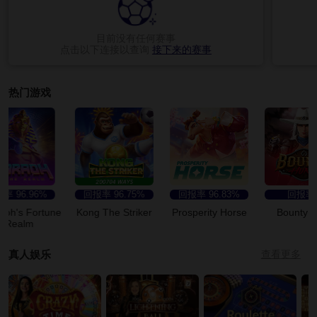
目前没有任何赛事
点击以下连接以查询
接下来的赛事
热门游戏
率
96.96%
回报率
96.75%
回报率
96.83%
回报率
-
h's Fortune
Kong The Striker
Prosperity Horse
Bounty Hun
Realm
真人娱乐
查看更多