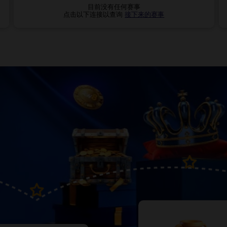
目前没有任何赛事
点击以下连接以查询
接下来的赛事