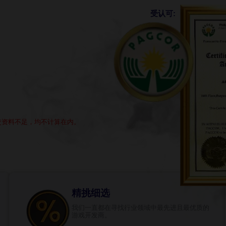
受认可:
交资料不足，均不计算在内。
精挑细选
我们一直都在寻找行业领域中最先进且最优质的
游戏开发商。