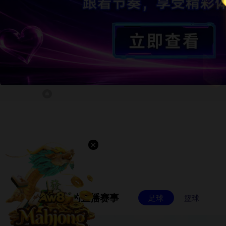
最新优惠
×
即将举行的直播赛事
足球
篮球