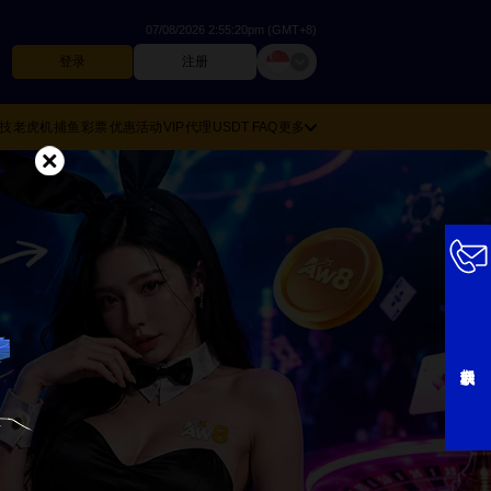
07/08/2026 2:55:22pm (GMT+8)
登录
注册
技
老虎机
捕鱼
彩票
优惠活动
VIP
代理
USDT FAQ
更多