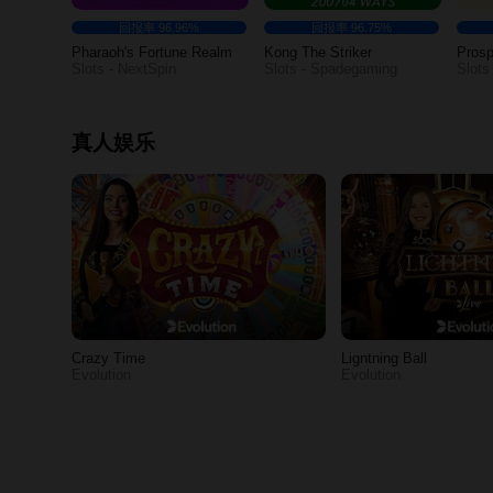
回报率
96.96%
回报率
96.75%
Pharaoh's Fortune Realm
Kong The Striker
Prosp
Slots
-
NextSpin
Slots
-
Spadegaming
Slots
真人娱乐
Crazy Time
Ligntning Ball
Evolution
Evolution