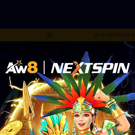
真人娱乐
体育博彩
电子竞