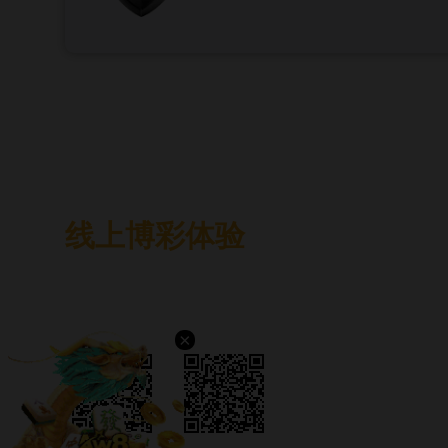
带来全新升级
线上博彩体验
适用于 Android 和 iOS 智能手机
覆盖更广泛的玩家群体。
×