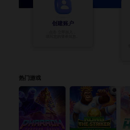
创建账户
点击 立即加入，
填写您的登录信息。
热门游戏