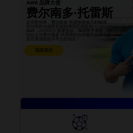
AW8 品牌大使
费尔南多·托雷斯
足球界传奇，费尔南多·托雷斯曾效力利物浦，
切尔西和马德里竞技的球员已决定与
AW8（2020/21) 签署协议。AW8寄予厚望，期
待此次与费尔南多·托雷斯的合作能为品牌巩固
其亚洲顶级娱乐平台的地位！
现在投注