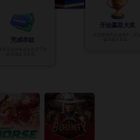
开始赢取大奖
在您最喜爱的游戏中，开
完成存款
赢得超高奖励！
使用现金转账或加密货币转
账完成首次存款。