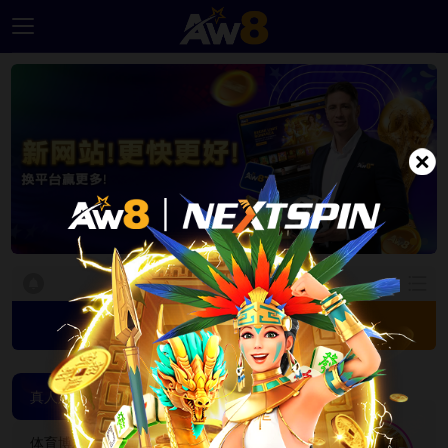
主
页
面
优
惠
活
动
品
牌
大
使
登录
注册
USDT
FAQ
真人娱乐
真人娱乐
联
HOT
HOT
系
体育博彩