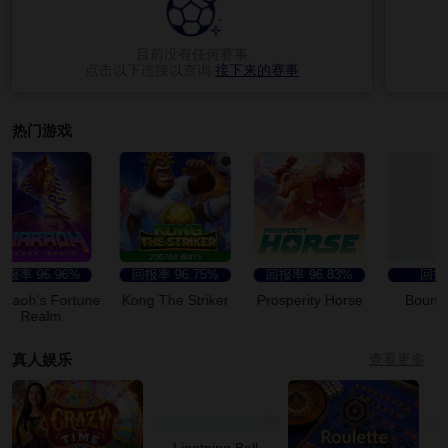
目前没有任何赛事
点击以下连接以查询
接下来的赛事
热门游戏
报率
96.96%
回报率
96.75%
回报率
96.83%
回报率
aoh's Fortune
Kong The Striker
Prosperity Horse
Bounty 
Realm
真人娱乐
查看更多