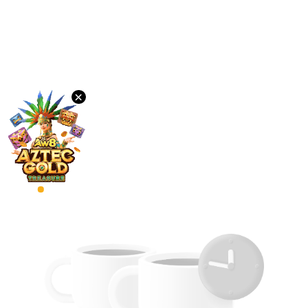
我
们
排
行
榜
语
×
言
PC
版
下
载
VIP
代
理