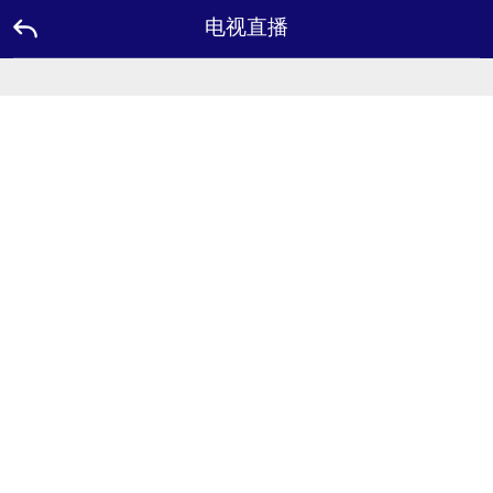
电视直播
主
页
面
优
惠
活
动
品
牌
大
使
USDT
FAQ
联
系