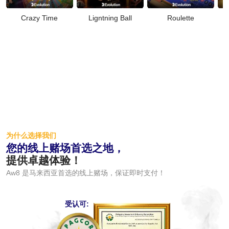
Crazy Time
Ligntning Ball
Roulette
为什么选择我们
您的线上赌场首选之地，
提供卓越体验！
Aw8 是马来西亚首选的线上赌场，保证即时支付！
受认可: