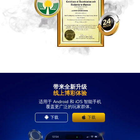
带来全新升级
线上博彩体验
适用于 Android 和 iOS 智能手机
覆盖更广泛的玩家群体。
下载
下载