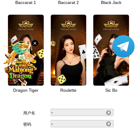
语
Baccarat 1
Baccarat 2
Black Jack
言
PC
版
下
载
×
VIP
代
理
Dragon Tiger
Roulette
Sic Bo
用户名
密码