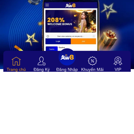
Trang chủ
Đăng Ký
Đăng Nhập
Khuyến Mãi
VIP
Giấy phép bởi
Chứng Chỉ
Theo dõi chúng tôi
Phương thức thanh toán