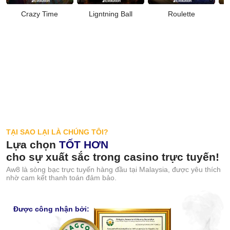
Crazy Time
Ligntning Ball
Roulette
TẠI SAO LẠI LÀ CHÚNG TÔI?
Lựa chọn
TỐT HƠN
cho sự xuất sắc trong casino trực tuyến!
Aw8 là sòng bạc trực tuyến hàng đầu tại Malaysia, được yêu thích
nhờ cam kết thanh toán đảm bảo.
Được công nhận bởi: