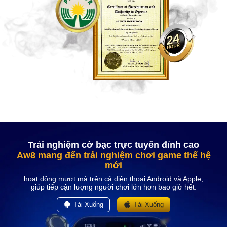
Trải nghiệm cờ bạc trực tuyến đỉnh cao
Aw8 mang đến trải nghiệm chơi game thế hệ
mới
hoạt động mượt mà trên cả điện thoại Android và Apple,
giúp tiếp cận lượng người chơi lớn hơn bao giờ hết.
Tải Xuống
Tải Xuống