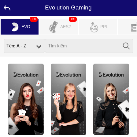
Evolution Gaming
HOT
HOT
Trang
EVO
AES2
PPL
Chủ
Khuyến
Mãi
Đại
Sứ
Liên
Hệ
Chúng
Tôi
Bảng
Xếp
Hạng
Ngôn