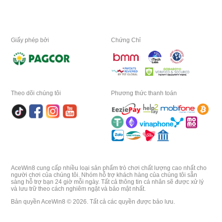
Giấy phép bởi
Chứng Chỉ
Theo dõi chúng tôi
Phương thức thanh toán
AceWin8 cung cấp nhiều loại sản phẩm trò chơi chất lượng cao nhất cho
người chơi của chúng tôi. Nhóm hỗ trợ khách hàng của chúng tôi sẵn
sàng hỗ trợ bạn 24 giờ mỗi ngày. Tất cả thông tin cá nhân sẽ được xử lý
và lưu trữ theo cách nghiêm ngặt và bảo mật nhất.
Bản quyền AceWin8 © 2026. Tất cả các quyền được bảo lưu.