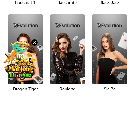
Ngữ
Baccarat 1
Baccarat 2
Black Jack
Máy
Tính
Tải
Về
×
VIP
Đại
Lý
Dragon Tiger
Roulette
Sic Bo