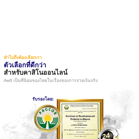
ทำไมถึงต้องเลือกเรา
ตัวเลือกที่ดีกว่า
สำหรับคาสิโนออนไลน์
Aw8 เป็นที่นิยมของไทยในเรื่องของการจ่ายเงินจริง
รับรองโดย: