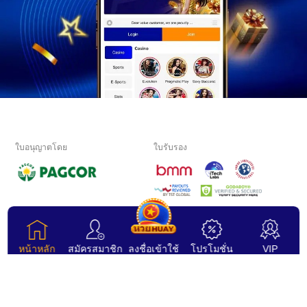
ใบอนุญาตโดย
ใบรับรอง
ติดตามเรา
วิธีการชำระเงิน
หน้าหลัก
สมัครสมาชิก
ลงชื่อเข้าใช้
โปรโมชั่น
VIP
AceWin8 นำเสนอผลิตภัณฑ์เกมส์คุณภาพสูงที่หลากหลายแก่ผู้เล่นของเรา ทีม
ช่วยเหลือลูกค้าของเราพร้อมให้บริการคุณตลอด 24 ชั่วโมง ข้อมูลส่วนบุคคล