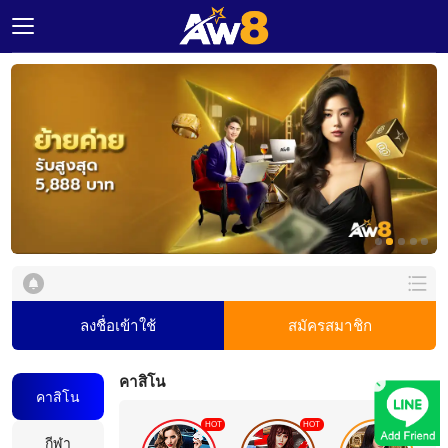
หน้า
แรก
โปร
โม
ชั่น
แอม
บา
สเด
อร์
ติดต่อ
ลงชื่อเข้าใช้
สมัครสมาชิก
เรา
×
ลีดเดอร์
คาสิโน
บอร์ด
คาสิโน
HOT
HOT
รางวัล
กีฬา