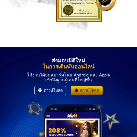
ส่งมอบมิติใหม่
ในการเดินพันออนไลน์
ใช้งานได้บนสมาร์ทโฟน Android และ Apple
เข้าถึงฐานผู้เล่นที่ใหญ่ขึ้น
ดาวน์โหลด
ดาวน์โหลด