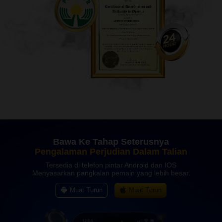
Bawa Ke Tahap Seterusnya
Pengalaman Perjudian Dalam Talian
Tersedia di telefon pintar Android dan IOS
Menyasarkan pangkalan pemain yang lebih besar.
Muat Turun
Muat Turun