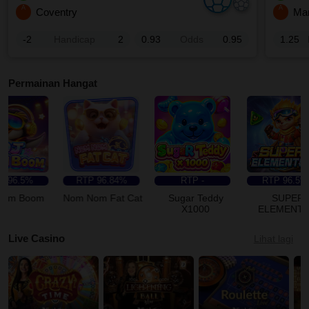
A
A
Coventry
Man
-2
Handicap
2
0.93
Odds
0.95
1.25
Permainan Hangat
96.5%
RTP
96.84%
RTP
-
RTP
96.5%
m Boom
Nom Nom Fat Cat
Sugar Teddy
SUPER
X1000
ELEMENTS 2
Live Casino
Lihat lagi