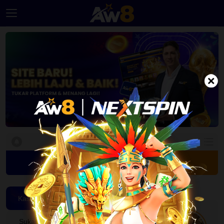
Halaman
Utama
Promosi
Duta
Hubungi
Kami
Papan
Log Masuk
Sertai
Pendahulu
Bahasa
Kasino
Kasino
HOT
HOT
Desktop
Sukan