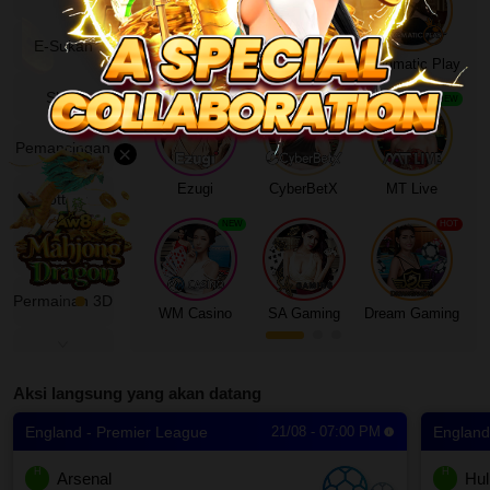
Muat
E-Sukan
Turun
Evolution
Sexy Baccarat
Pragmatic Play
Slots
NEW
NEW
VIP
Pemancingan
×
Afiliasi
Ezugi
CyberBetX
MT Live
Lottery
NEW
HOT
Poker
Permainan 3D
WM Casino
SA Gaming
Dream Gaming
Sabung Ayam
Aksi langsung yang akan datang
Permainan
Pantas
England - Premier League
21/08 - 07:00 PM
England
TV
H
H
Arsenal
Hul