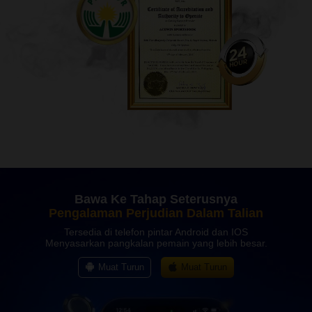
Bawa Ke Tahap Seterusnya
Pengalaman Perjudian Dalam Talian
Tersedia di telefon pintar Android dan IOS
Menyasarkan pangkalan pemain yang lebih besar.
Muat Turun
Muat Turun