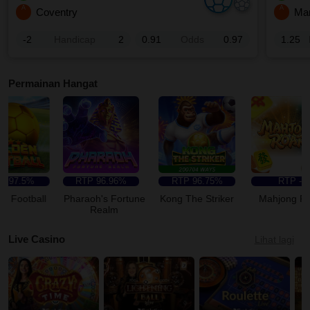
A
A
Coventry
Man
-2
Handicap
2
0.91
Odds
0.97
1.25
Permainan Hangat
97.5%
RTP
96.96%
RTP
96.75%
RTP
-
Football
Pharaoh's Fortune
Kong The Striker
Mahjong Roa
Realm
Live Casino
Lihat lagi