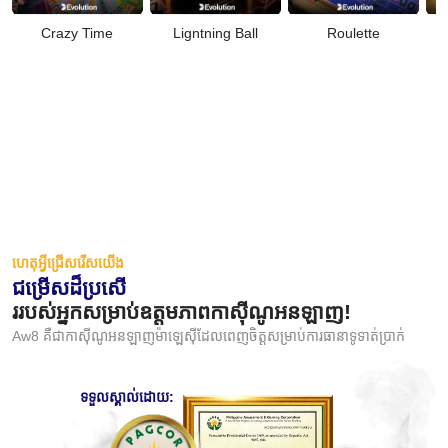
Crazy Time
Ligntning Ball
Roulette
ហេតុអ្វីជ្រើសរើសយើង
ជម្រើសដ៏ប្រសើ
ររបស់អ្នកសម្រាប់ឧត្តមភាពកាស៊ីណូអនឡាញ!
Aw8 គឺជាកាស៊ីណូអនឡាញម៉ាឡេស៊ីដែលពេញចិត្តសម្រាប់ការធានាទូទាត់ប្រាក់
ទទួលស្គាល់ដោយ: