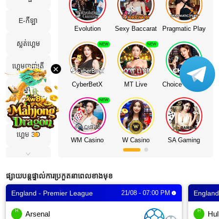
E-កីឡា
ដោនឡូដ
Evolution
Sexy Baccarat
Pragmatic Play
ស្លត់ហ្គេម
NEW
NEW
វីអាយភី
ហ្គេមបាញ់ត្រី
×
ភ្នាក់ងារ
CyberBetX
MT Live
Choice Gaming
ឆ្នោត
NEW
ពុកគ័រ
ហ្គេម 3D
WM Casino
W Casino
SA Gaming
ជល់មាន់
ផ្សាយបន្តផ្ទាល់ការប្រកួតនាពេលខាងមុខ
ហ្គេមដែលលឿន
England - Premier League
21/08 - 07:00 PM
England
Score
H
H
Arsenal
Hul