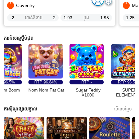
A
A
Coventry
Man
-2
ហាន់ឌីខាប់
2
1.93
អូដ
1.95
1.25
ការកំសាន្តថ្មីបំផុត
96.5%
RTP
96.84%
RTP
-
RTP
96.5%
om Boom
Nom Nom Fat Cat
Sugar Teddy
SUPER
X1000
ELEMENTS 
កាស៊ីណូផ្សាយផ្ទាល់
មើលបន្ថែម