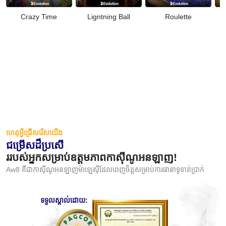
Crazy Time
Ligntning Ball
Roulette
ហេតុអ្វីជ្រើសរើសយើង
ជម្រើសដ៏ប្រសើ
ររបស់អ្នកសម្រាប់ឧត្តមភាពកាស៊ីណូអនឡាញ!
Aw8 គឺជាកាស៊ីណូអនឡាញម៉ាឡេស៊ីដែលពេញចិត្តសម្រាប់ការធានាទូទាត់ប្រាក់
ទទួលស្គាល់ដោយ: