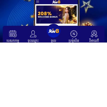
បេសកកម្ម
ចុះឈ្មោះ
ចូល
ប្រម៉ូសិន
វីអាយភី
ចេញអាជ្ញាប័ណ្ណដោយ
វិញ្ញាបនប័ត្រ
មកតាមពូកយើង
វិធីសាស្រ្តទូទាត់