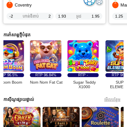
A
A
Coventry
Man
-2
ហាន់ឌីខាប់
2
1.93
អូដ
1.95
1.25
ការកំសាន្តថ្មីបំផុត
TP
96.5%
RTP
96.84%
RTP
-
RTP
96.5
Boom Boom
Nom Nom Fat Cat
Sugar Teddy
SUPER
X1000
ELEMENTS
កាស៊ីណូផ្សាយផ្ទាល់
មើលបន្ថែម