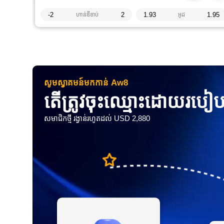
-2
2
1.93
1.95
ហាន់ឌីខាប់
អូដ
សូមស្វាគមន៍មកកាន់ Aw8
តើត្រូវចុះឈ្មោះដោយរប
សមាជិកថ្មី រង្វាន់រហូតដល់ USD 2,880