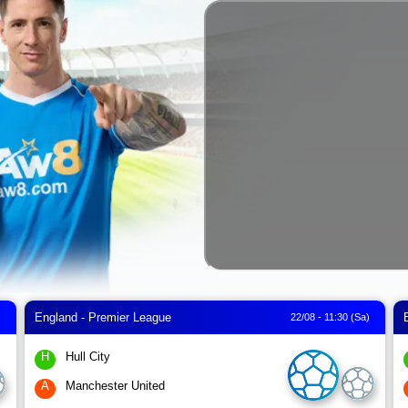
England - Premier League
)
22/08 - 11:30 (Sa)
H
Hull City
A
Manchester United