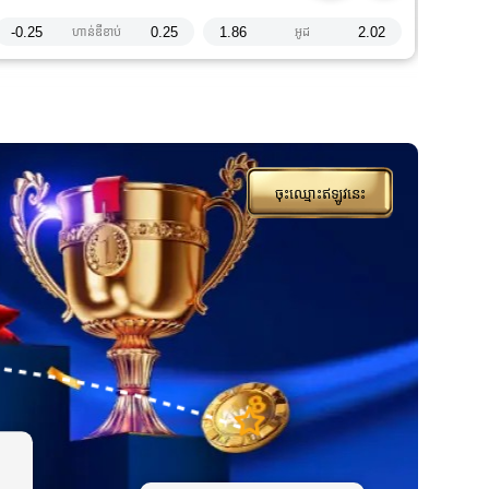
-0.25
0.25
1.86
2.02
-0.25
ហាន់ឌីខាប់
អូដ
ចុះឈ្មោះឥឡូវនេះ