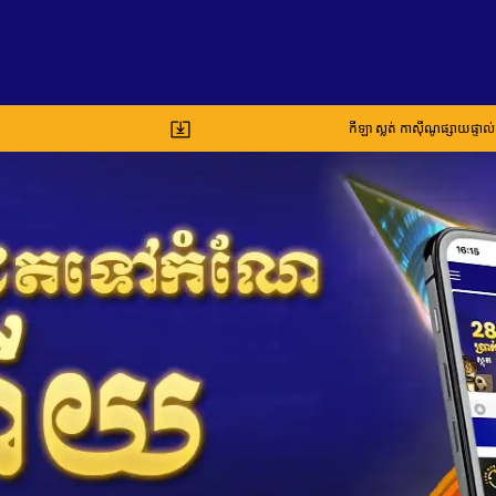
កីឡា
ស្លត់
កាស៊ីណូផ្សាយផ្ទាល់