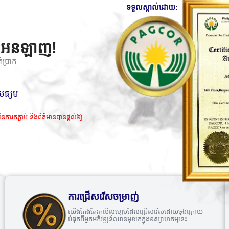
ទទួលស្គាល់ដោយ:
ីណូអនឡាញ!
ប្រាក់
មធ្យម
ារតភ្ជាប់ និងព័ត៌មានបានផ្តល់ឱ្យ
ការជ្រើសរើសចម្រាញ់
យើងតែងតែរកមើលហ្គេមដែលជ្រើសរើសដោយចុងក្រោយ