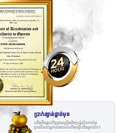
ប្រាក់រង្វាន់ផ្តាច់មុខ
យើង​នឹង​ផ្តល់​កិច្ច​ព្រម​ព្រៀង​និង​ប្រម៉ូសិនកាន់​តែ​