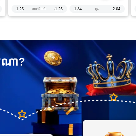
1.25
-1.25
1.84
2.04
ហាន់ឌីខាប់
អូដ
ៀបណា?