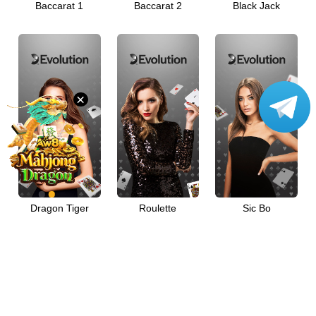
Baccarat 1
Baccarat 2
Black Jack
ដោនឡូដ
វីអាយភី
×
ភ្នាក់ងារ
Dragon Tiger
Roulette
Sic Bo