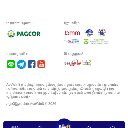
ចេញអាជ្ញាប័ណ្ណដោយ
វិញ្ញាបនប័ត្រ
មកតាមពូកយើង
វិធីសាស្រ្តទូទាត់
AceWin8 ផ្តល់ជូននូវការកំសាន្តដ៏សម្បូរបែបជាមួយនឹងគុណភាពខ្ពស់បំផុត។ ក្រុមការងារ
សេវាកម្មអតិថិជនរបស់យើង នៅចាំដោះស្រាយបញ្ហាជូនអ្នក24ម៉ោង ក្នុងមួយថ្ងៃ។ សូម
ធានាថារាល់ព័ត៌មានទាំងអស់ ត្រូវបានរៀបចំ និងរក្សាទុក យ៉ាងយកចិត្តទុកដាក់ ប្រកបដោយ
សុវត្ថិភាពខ្ពស់បំផុត។
រក្សាសិទ្ធិគ្រប់យ៉ាង AceWin8 © 2026