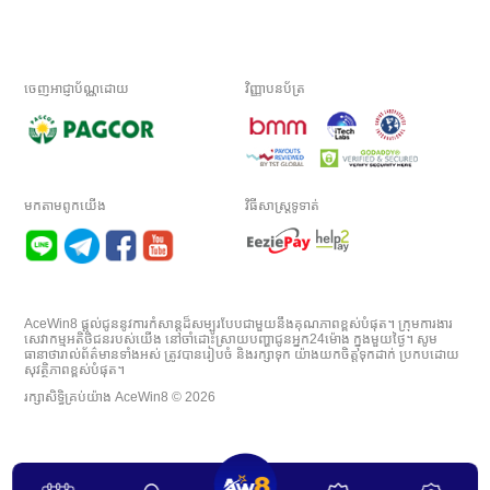
ចេញអាជ្ញាប័ណ្ណដោយ
វិញ្ញាបនប័ត្រ
មកតាមពូកយើង
វិធីសាស្រ្តទូទាត់
AceWin8 ផ្តល់ជូននូវការកំសាន្តដ៏សម្បូរបែបជាមួយនឹងគុណភាពខ្ពស់បំផុត។ ក្រុមការងារ
សេវាកម្មអតិថិជនរបស់យើង នៅចាំដោះស្រាយបញ្ហាជូនអ្នក24ម៉ោង ក្នុងមួយថ្ងៃ។ សូម
ធានាថារាល់ព័ត៌មានទាំងអស់ ត្រូវបានរៀបចំ និងរក្សាទុក យ៉ាងយកចិត្តទុកដាក់ ប្រកបដោយ
សុវត្ថិភាពខ្ពស់បំផុត។
រក្សាសិទ្ធិគ្រប់យ៉ាង AceWin8 © 2026