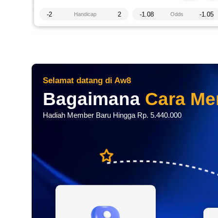
-2
2
-1.08
-1.05
Handicap
Odds
Selamat datang di Aw8
Bagaimana
Cara Me
Hadiah Member Baru Hingga Rp. 5.440.000