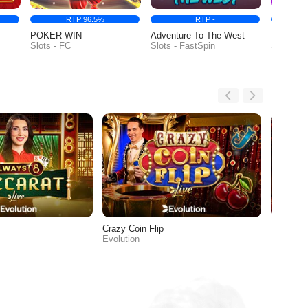
RTP
96.5%
RTP
-
POKER WIN
Adventure To The West
Pharaoh'
Slots
-
FC
Slots
-
FastSpin
Slots
-
N
Funky Time
Monopoly
Evolution
Evolutio