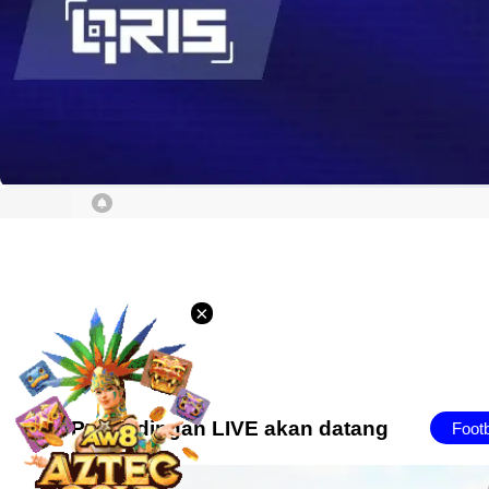
Promosi
×
Pertandingan LIVE akan datang
Footb