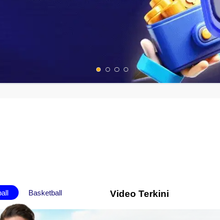
all
Basketball
Video Terkini