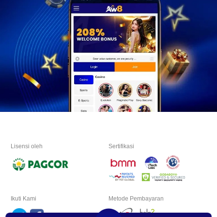
Lisensi oleh
Sertifikasi
Ikuti Kami
Metode Pembayaran