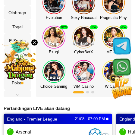
Unduh
Olahraga
Evolution
Sexy Baccarat
Pragmatic Play
Togel
VIP
NEW
NEW
NEW
E-Sports
×
Afiliasi
Ezugi
CyberBetX
MT Live
Memancing
Lotre
Poker
Choice Gaming
WM Casino
W Casino
Permainan 3D
Pertandingan LIVE akan datang
Sabung Ayam
England - Premier League
21/08 - 07:00 PM
England
Permainan
Cepat
H
H
Arsenal
Hul