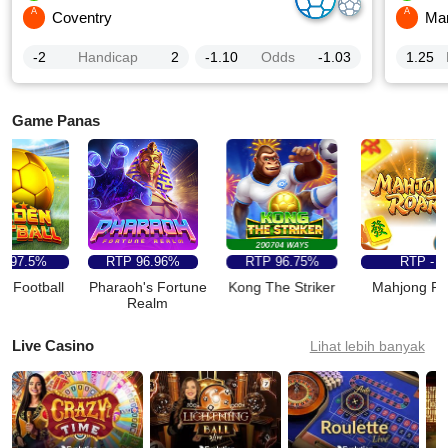
TV
A
A
Coventry
Man
-2
Handicap
2
-1.10
Odds
-1.03
1.25
Game Panas
97.5%
RTP
96.96%
RTP
96.75%
RTP
-
Football
Pharaoh's Fortune
Kong The Striker
Mahjong Roar
Realm
Live Casino
Lihat lebih banyak