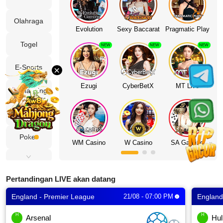
Unduh
Olahraga
Evolution
Sexy Baccarat
Pragmatic Play
Togel
VIP
NEW
NEW
NEW
E-Sports
×
Afiliasi
Ezugi
CyberBetX
MT Live
Memancing
Lotre
Poker
WM Casino
W Casino
SA Gaming
Permainan 3D
Pertandingan LIVE akan datang
Sabung Ayam
England - Premier League
21/08 - 07:00 PM
England
Permainan
Cepat
H
H
Arsenal
Hul