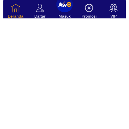
Beranda
Daftar
Masuk
Promosi
VIP
AceWin8 menawarkan berbagai macam produk dengan kualitas terbaik
kepada para pemain kami. Tim Dukungan Pelanggan kami tersedia untuk
membantu Anda 24 jam sehari. Semua informasi pribadi akan
diperlakukan dan disimpan dengan cara yang paling ketat dan paling
rahasia.
Hak Cipta AceWin8 © 2026. Seluruh hak cipta.
AW8INDO - Situs Slot Server Luar Negeri
Terpercaya di Indonesia
AW8INDO adalah situs judi slot server luar negeri yang
menghadirkan keseruan dan keuntungan besar. Situs kami
juga menghadirkan link alternatif yang memudahkan para
pemain menikmati seluruh game slot server Myanmar anti lag.
Selain itu, 1.800+ game slot server Eropa yang tersedia
memiliki Winrate yang tinggi, sehingga sangat mudah Maxwin
meskipun hanya satu kali spin. Untuk membuat para pemain
merasa aman dan nyaman, AW8INDO tentu sudah memiliki
lisensi resmi.
Jadi Anda tidak lagi perlu khawatir saat ingin melakukan
registrasi di situs judi online kami. Ini akan menjadi pengalaman
bermain slot server Kamboja paling seru dan menguntungkan
yang pernah ada!