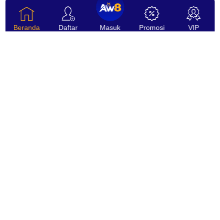
Beranda
Daftar
Masuk
Promosi
VIP
AceWin8 menawarkan berbagai macam produk dengan kualitas terbaik
kepada para pemain kami. Tim Dukungan Pelanggan kami tersedia untuk
membantu Anda 24 jam sehari. Semua informasi pribadi akan
diperlakukan dan disimpan dengan cara yang paling ketat dan paling
rahasia.
Hak Cipta AceWin8 © 2026. Seluruh hak cipta.
AW8INDO - Situs Slot Server Luar Negeri
Terpercaya di Indonesia
AW8INDO adalah situs judi slot server luar negeri yang
menghadirkan keseruan dan keuntungan besar. Situs kami
juga menghadirkan link alternatif yang memudahkan para
pemain menikmati seluruh game slot server Myanmar anti lag.
Selain itu, 1.800+ game slot server Eropa yang tersedia
memiliki Winrate yang tinggi, sehingga sangat mudah Maxwin
meskipun hanya satu kali spin. Untuk membuat para pemain
merasa aman dan nyaman, AW8INDO tentu sudah memiliki
lisensi resmi.
Jadi Anda tidak lagi perlu khawatir saat ingin melakukan
registrasi di situs judi online kami. Ini akan menjadi pengalaman
bermain slot server Kamboja paling seru dan menguntungkan
yang pernah ada!