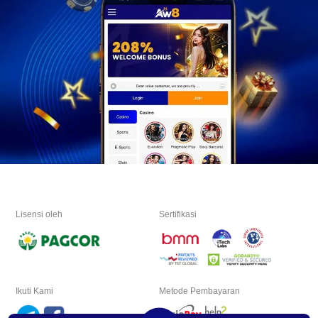
Lisensi oleh
Sertifikasi
Ikuti Kami
Metode Pembayaran