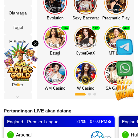
Unduh
Olahraga
Evolution
Sexy Baccarat
Pragmatic Play
Togel
VIP
NEW
NEW
NEW
E-Sports
×
Afiliasi
Ezugi
CyberBetX
MT Live
Memancing
Lotre
Poker
WM Casino
W Casino
SA Gaming
Permainan 3D
Pertandingan LIVE akan datang
Sabung Ayam
England - Premier League
21/08 - 07:00 PM
England
Permainan
Cepat
H
H
Arsenal
Hul