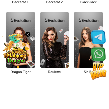
Baccarat 1
Baccarat 2
Black Jack
Unduh
VIP
×
Afiliasi
Dragon Tiger
Roulette
Sic Bo